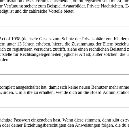
istration dieses Forums entscheidet, ob du registriert sein musst, um Be
zur Verfügung stehen: zum Beispiel Avatarbilder, Private Nachrichten, 
igt ist und dir zahlreiche Vorteile bietet.
t of 1998 (deutsch: Gesetz zum Schutz der Privatsphäre von Kindern i
ern unter 13 Jahren erheben, hierzu die Zustimmung der Eltern bezieh
dich zu registrieren versuchst, zutrifft, ziehe einen rechtlichen Beista
stelle für Rechtsangelegenheiten jeglicher Art ist; außer solchen, die
erden.
 komplett ausgeschaltet hat, damit sich keine neuen Benutzer mehr anm
 wurden. Um Hilfe zu erhalten, wende dich an die Board-Administratio
richtige Passwort eingegeben hast. Wenn diese stimmen, dann gibt es
ern oder deiner Erziehungsberechtigten den Anweisungen folgen, die du e