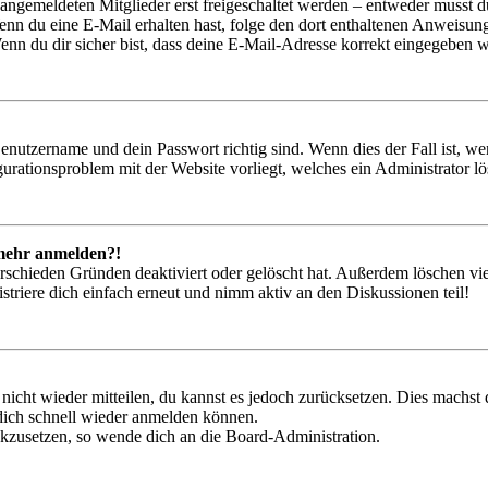
 angemeldeten Mitglieder erst freigeschaltet werden – entweder musst du
. Wenn du eine E-Mail erhalten hast, folge den dort enthaltenen Anweis
nn du dir sicher bist, dass deine E-Mail-Adresse korrekt eingegeben w
Benutzername und dein Passwort richtig sind. Wenn dies der Fall ist, w
igurationsproblem mit der Website vorliegt, welches ein Administrator l
t mehr anmelden?!
rschieden Gründen deaktiviert oder gelöscht hat. Außerdem löschen vie
triere dich einfach erneut und nimm aktiv an den Diskussionen teil!
 nicht wieder mitteilen, du kannst es jedoch zurücksetzen. Dies machs
 dich schnell wieder anmelden können.
ückzusetzen, so wende dich an die Board-Administration.