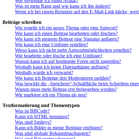
Wie verwende ich einen Avatar?
Was ist mein Rang und wie kann ich ihn ändern?
Wenn ich bei einem Benutzer auf den E-Mail-Link klicke, werd
Beiträge schreiben
Wie erstelle ich ein neues Thema oder eine Antwort?
Wie kann ich einen Beitrag bearbeiten oder löschen?
Wie kann ich meinem Beitrag eine Signatur anfügen?
Wie kann ich eine Umfrage erstellen?
Wieso kann ich nicht mehr Antwortmöglichkeiten erstellen?
Wie bearbeite oder lösche ich eine Umfrage?
Warum kann ich auf bestimmte Foren nicht zugreifen?
Weshalb kann ich keine Dateianhänge anfügen?
Weshalb wurde ich verwarnt?
Wie kann ich Beiträge den Moderatoren melden?
Was bewirkt die „Speichern“-Schaltfläche beim Schreiben eine
Warum muss mein Beitrag erst freigegeben werden?
Wie markiere ich ein Thema als neu?
Textformatierung und Thementypen
Was ist BBCode?
Kann ich HTML benutzen?
Was sind Smileys?
Kann ich Bilder in meine Beiträge einfügen?
Was sind globale Bekanntmachungen?
Was sind Bekanntmachungen?