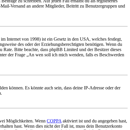
iträge zu schreiben. Auf jeden Fall erhältst du als registriertes
E-Mail-Versand an andere Mitglieder, Beitritt zu Benutzergruppen und
m Internet von 1998) ist ein Gesetz in den USA, welches festlegt,
ungsweise des oder der Erziehungsberechtigten benötigen. Wenn du
nd zu Rate. Bitte beachte, dass phpBB Limited und der Besitzer dieses
 unter der Frage „An wen soll ich mich wenden, falls es Beschwerden
elden können. Es könnte auch sein, dass deine IP-Adresse oder der
n.
 zwei Möglichkeiten. Wenn
COPPA
aktiviert ist und du angegeben hast,
rhalten hast. Wenn dies nicht der Fall ist, muss dein Benutzerkonto