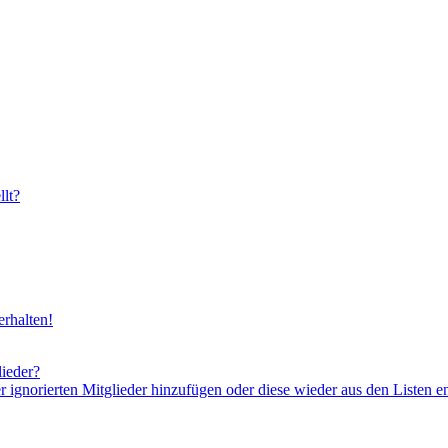
lt?
rhalten!
lieder?
er ignorierten Mitglieder hinzufügen oder diese wieder aus den Listen e