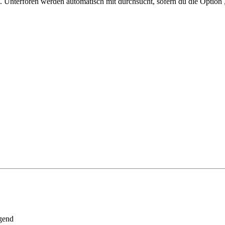
 Unterforen werden automatisch mit durchsucht, sofern du die Option 
gend