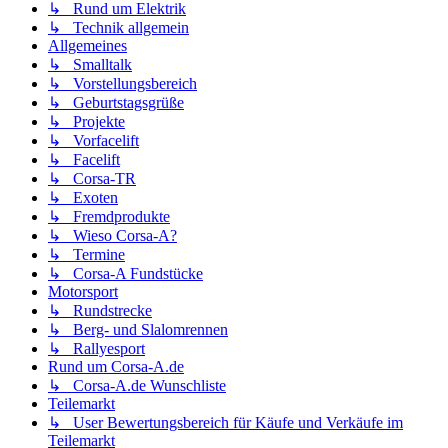
↳ Rund um Elektrik
↳ Technik allgemein
Allgemeines
↳ Smalltalk
↳ Vorstellungsbereich
↳ Geburtstagsgrüße
↳ Projekte
↳ Vorfacelift
↳ Facelift
↳ Corsa-TR
↳ Exoten
↳ Fremdprodukte
↳ Wieso Corsa-A?
↳ Termine
↳ Corsa-A Fundstücke
Motorsport
↳ Rundstrecke
↳ Berg- und Slalomrennen
↳ Rallyesport
Rund um Corsa-A.de
↳ Corsa-A.de Wunschliste
Teilemarkt
↳ User Bewertungsbereich für Käufe und Verkäufe im
Teilemarkt