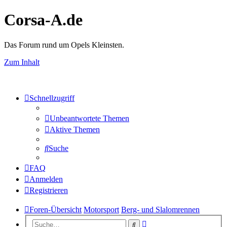
Corsa-A.de
Das Forum rund um Opels Kleinsten.
Zum Inhalt
Schnellzugriff
Unbeantwortete Themen
Aktive Themen
Suche
FAQ
Anmelden
Registrieren
Foren-Übersicht
Motorsport
Berg- und Slalomrennen
Erweiterte
Suche