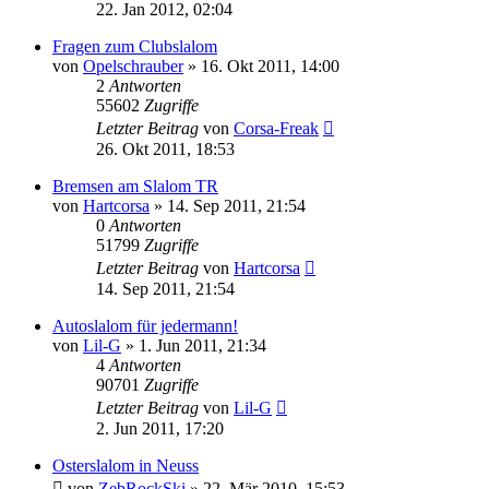
22. Jan 2012, 02:04
Fragen zum Clubslalom
von
Opelschrauber
»
16. Okt 2011, 14:00
2
Antworten
55602
Zugriffe
Letzter Beitrag
von
Corsa-Freak
26. Okt 2011, 18:53
Bremsen am Slalom TR
von
Hartcorsa
»
14. Sep 2011, 21:54
0
Antworten
51799
Zugriffe
Letzter Beitrag
von
Hartcorsa
14. Sep 2011, 21:54
Autoslalom für jedermann!
von
Lil-G
»
1. Jun 2011, 21:34
4
Antworten
90701
Zugriffe
Letzter Beitrag
von
Lil-G
2. Jun 2011, 17:20
Osterslalom in Neuss
von
ZebRockSki
»
22. Mär 2010, 15:53