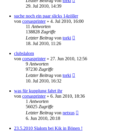
Letzter Beitrag
von
torki
29. Jul 2010, 14:39
suche noch ein paar slicks 14zöller
von
corsasprinter
»
4. Jul 2010, 16:00
11
Antworten
138828
Zugriffe
Letzter Beitrag
von
torki
18. Jul 2010, 11:26
clubslalom
von
corsasprinter
»
27. Jun 2010, 12:56
9
Antworten
97230
Zugriffe
Letzter Beitrag
von
torki
10. Jul 2010, 16:32
was für kupplung fahrt ihr
von
corsasprinter
»
6. Jun 2010, 18:36
1
Antworten
56025
Zugriffe
Letzter Beitrag
von
netxus
6. Jun 2010, 20:18
23.5.2010 Slalom bei Kik in Bönen !