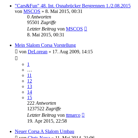
"Cars&Fun" 48. Int. Osnabrücker Bergrennen 1./2.08.2015
von
MSCOS
»
8. Mai 2015, 00:31
0
Antworten
95501
Zugriffe
Letzter Beitrag
von
MSCOS
8. Mai 2015, 00:31
Mein Slalom Corsa Vorstellung
von
DeLorean
»
17. Aug 2009, 14:15
1
…
11
12
13
14
15
222
Antworten
1237522
Zugriffe
Letzter Beitrag
von
ttmarco
19. Apr 2015, 22:58
Neuer Corsa A Slalom Umbau
von
Chris Nova
»
11. Mai 2014, 21:06