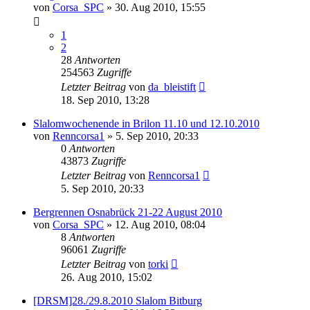
von
Corsa_SPC
»
30. Aug 2010, 15:55
1
2
28
Antworten
254563
Zugriffe
Letzter Beitrag
von
da_bleistift
18. Sep 2010, 13:28
Slalomwochenende in Brilon 11.10 und 12.10.2010
von
Renncorsa1
»
5. Sep 2010, 20:33
0
Antworten
43873
Zugriffe
Letzter Beitrag
von
Renncorsa1
5. Sep 2010, 20:33
Bergrennen Osnabrück 21-22 August 2010
von
Corsa_SPC
»
12. Aug 2010, 08:04
8
Antworten
96061
Zugriffe
Letzter Beitrag
von
torki
26. Aug 2010, 15:02
[DRSM]28./29.8.2010 Slalom Bitburg