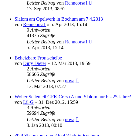
Letzter Beitrag
von
Renncorsa1
13. Sep 2013, 08:52
Slalom am Opelwerk in Bochum am 7.4.2013
von
Renncorsa1
»
5. Apr 2013, 15:14
0
Antworten
41375
Zugriffe
Letzter Beitrag
von
Renncorsa1
5. Apr 2013, 15:14
Beheizbare Frontscheibe
von
Dirty Dieter
»
12. Mär 2013, 19:59
2
Antworten
58666
Zugriffe
Letzter Beitrag
von
nova
13. Mär 2013, 07:27
Woher Seitenteil GFK Corsa A und Slalom nur bis 25 Jahre?
von
Lil-G
»
31. Dez 2012, 15:59
3
Antworten
59694
Zugriffe
Letzter Beitrag
von
nova
3. Jan 2013, 00:10
30.9 Slalom auf dem Opel Werk in Bochum