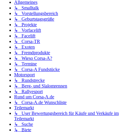
Allgemeines
↳ Smalltalk
↳ Vorstellungsbereich
↳ Geburtstagsgrüße
↳ Projekte
↳ Vorfacelift
↳ Facelift
↳ Corsa-TR
↳ Exoten
↳ Fremdprodukte
↳ Wieso Corsa-A?
↳ Termine
↳ Corsa-A Fundstücke
Motorsport
↳ Rundstrecke
↳ Berg- und Slalomrennen
↳ Rallyesport
Rund um Corsa-A.de
↳ Corsa-A.de Wunschliste
Teilemarkt
↳ User Bewertungsbereich für Käufe und Verkäufe im
Teilemarkt
↳ Suche
↳ Biete