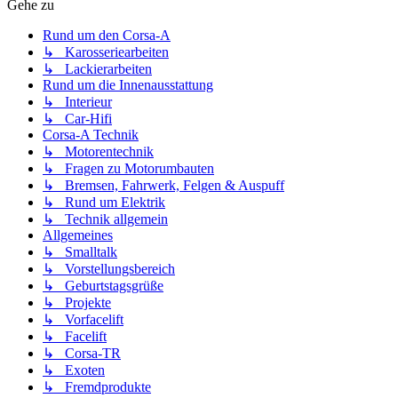
Gehe zu
Rund um den Corsa-A
↳ Karosseriearbeiten
↳ Lackierarbeiten
Rund um die Innenausstattung
↳ Interieur
↳ Car-Hifi
Corsa-A Technik
↳ Motorentechnik
↳ Fragen zu Motorumbauten
↳ Bremsen, Fahrwerk, Felgen & Auspuff
↳ Rund um Elektrik
↳ Technik allgemein
Allgemeines
↳ Smalltalk
↳ Vorstellungsbereich
↳ Geburtstagsgrüße
↳ Projekte
↳ Vorfacelift
↳ Facelift
↳ Corsa-TR
↳ Exoten
↳ Fremdprodukte