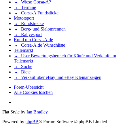
↳ Wieso Corsa-A?
↳ Termine
↳ Corsa-A Fundstücke
Motorsport
↳ Rundstrecke
↳ Berg- und Slalomrennen
↳ Rallyesport
Rund um Corsa-A.de
↳ Corsa-A.de Wunschliste
Teilemarkt
↳ User Bewertungsbereich für Käufe und Verkäufe im
Teilemarkt
↳ Suche
↳ Biete
↳ Verkauf über eBay und eBay Kleinanzeigen
Foren-Übersicht
Alle Cookies löschen
Flat Style by
Ian Bradley
Powered by
phpBB
® Forum Software © phpBB Limited