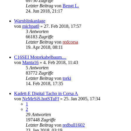
69750
Zugriffe
Letzter Beitrag
von
Bengt L.
24. Jun 2018, 21:17
Warnblinkanlage
von
michpat0
»
27. Feb 2018, 17:57
3
Antworten
66183
Zugriffe
Letzter Beitrag
von
redcorsa
19. Apr 2018, 08:11
C16SEI Motorkabelbaum....
von
Manta16
»
4. Feb 2018, 11:43
5
Antworten
83772
Zugriffe
Letzter Beitrag
von
torki
14. Feb 2018, 17:35
Kadett-E Digital Tacho in Corsa A
von
NeMeSiS.hotSTuFf
»
25. Jan 2005, 17:34
1
2
29
Antworten
197448
Zugriffe
Letzter Beitrag
von
redbull1602
23. Jan 2018, 03:19