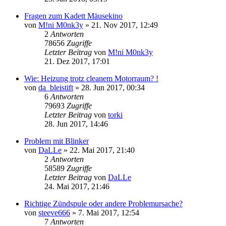
Fragen zum Kadett Mäusekino
von
M!ni M0nk3y
»
21. Nov 2017, 12:49
2
Antworten
78656
Zugriffe
Letzter Beitrag
von
M!ni M0nk3y
21. Dez 2017, 17:01
Wie: Heizung trotz cleanem Motorraum? !
von
da_bleistift
»
28. Jun 2017, 00:34
6
Antworten
79693
Zugriffe
Letzter Beitrag
von
torki
28. Jun 2017, 14:46
Problem mit Blinker
von
DaLLe
»
22. Mai 2017, 21:40
2
Antworten
58589
Zugriffe
Letzter Beitrag
von
DaLLe
24. Mai 2017, 21:46
Richtige Zündspule oder andere Problemursache?
von
steeve666
»
7. Mai 2017, 12:54
7
Antworten