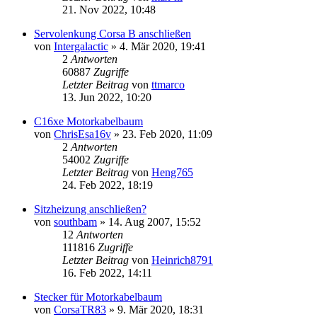
21. Nov 2022, 10:48
Servolenkung Corsa B anschließen
von
Intergalactic
»
4. Mär 2020, 19:41
2
Antworten
60887
Zugriffe
Letzter Beitrag
von
ttmarco
13. Jun 2022, 10:20
C16xe Motorkabelbaum
von
ChrisEsa16v
»
23. Feb 2020, 11:09
2
Antworten
54002
Zugriffe
Letzter Beitrag
von
Heng765
24. Feb 2022, 18:19
Sitzheizung anschließen?
von
southbam
»
14. Aug 2007, 15:52
12
Antworten
111816
Zugriffe
Letzter Beitrag
von
Heinrich8791
16. Feb 2022, 14:11
Stecker für Motorkabelbaum
von
CorsaTR83
»
9. Mär 2020, 18:31