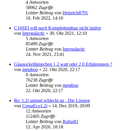
4
Antworten
58962
Zugriffe
Letzter Beitrag
von
Heinrich8791
16. Feb 2022, 14:10
C16SEI will nach Komplettumbau nicht laufen
von
Intergalactic
»
30. Okt 2021, 12:10
5
Antworten
85499
Zugriffe
Letzter Beitrag
von
Intergalactic
24. Nov 2021, 23:41
Glassockellämpchen 1,2 watt oder 2,0 Erfahrungen ?
von
metaboo
»
22. Okt 2020, 22:17
0
Antworten
76238
Zugriffe
Letzter Beitrag
von
metaboo
22. Okt 2020, 22:17
Re: 1.2i springt schlecht an - Die Lösung
von
CorsaEco1.2i
»
14. Dez 2019, 20:09
12
Antworten
112405
Zugriffe
Letzter Beitrag
von
Rufus81
12. Apr 2020, 18:18