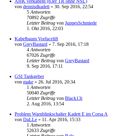
AHK verkabeln (83er TR ohne NSL)
von
dennisdkadett
»
30. Sep 2016, 22:54
5
Antworten
70892
Zugriffe
Letzter Beitrag
von
JuppesSchmiede
1. Okt 2016, 22:03
Kabelbaum Vorfacelift
von
GreyBastard
»
7. Sep 2016, 17:18
4
Antworten
67026
Zugriffe
Letzter Beitrag
von
GreyBastard
9. Sep 2016, 17:11
GSI Tankgeber
von
make
»
26. Jul 2016, 20:34
1
Antworten
50040
Zugriffe
Letzter Beitrag
von
Black13i
2. Aug 2016, 13:54
Problem Warnblinkschalter Kadett E im Corsa A
von
DaLLe
»
11. Apr 2016, 15:33
1
Antworten
52633
Zugriffe
Letzter Beitrag
von
Balu