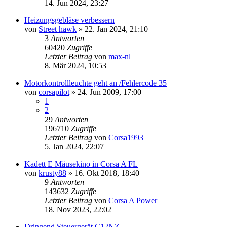
14. Jun 2024, 23:27
Heizungsgebläse verbessern
von
Street hawk
»
22. Jan 2024, 21:10
3
Antworten
60420
Zugriffe
Letzter Beitrag
von
max-nl
8. Mär 2024, 10:53
Motorkontrollleuchte geht an /Fehlercode 35
von
corsapilot
»
24. Jun 2009, 17:00
1
2
29
Antworten
196710
Zugriffe
Letzter Beitrag
von
Corsa1993
5. Jan 2024, 22:07
Kadett E Mäusekino in Corsa A FL
von
krusty88
»
16. Okt 2018, 18:40
9
Antworten
143632
Zugriffe
Letzter Beitrag
von
Corsa A Power
18. Nov 2023, 22:02
Dringend Steuergerät C12NZ