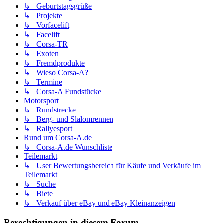
↳ Geburtstagsgrüße
↳ Projekte
↳ Vorfacelift
↳ Facelift
↳ Corsa-TR
↳ Exoten
↳ Fremdprodukte
↳ Wieso Corsa-A?
↳ Termine
↳ Corsa-A Fundstücke
Motorsport
↳ Rundstrecke
↳ Berg- und Slalomrennen
↳ Rallyesport
Rund um Corsa-A.de
↳ Corsa-A.de Wunschliste
Teilemarkt
↳ User Bewertungsbereich für Käufe und Verkäufe im
Teilemarkt
↳ Suche
↳ Biete
↳ Verkauf über eBay und eBay Kleinanzeigen
Berechtigungen in diesem Forum