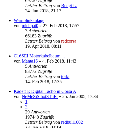
69750
Zugriffe
Letzter Beitrag
von
Bengt L.
24. Jun 2018, 21:17
Warnblinkanlage
von
michpat0
»
27. Feb 2018, 17:57
3
Antworten
66183
Zugriffe
Letzter Beitrag
von
redcorsa
19. Apr 2018, 08:11
C16SEI Motorkabelbaum....
von
Manta16
»
4. Feb 2018, 11:43
5
Antworten
83772
Zugriffe
Letzter Beitrag
von
torki
14. Feb 2018, 17:35
Kadett-E Digital Tacho in Corsa A
von
NeMeSiS.hotSTuFf
»
25. Jan 2005, 17:34
1
2
29
Antworten
197448
Zugriffe
Letzter Beitrag
von
redbull1602
23. Jan 2018, 03:19