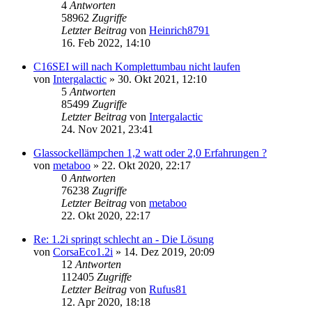
4
Antworten
58962
Zugriffe
Letzter Beitrag
von
Heinrich8791
16. Feb 2022, 14:10
C16SEI will nach Komplettumbau nicht laufen
von
Intergalactic
»
30. Okt 2021, 12:10
5
Antworten
85499
Zugriffe
Letzter Beitrag
von
Intergalactic
24. Nov 2021, 23:41
Glassockellämpchen 1,2 watt oder 2,0 Erfahrungen ?
von
metaboo
»
22. Okt 2020, 22:17
0
Antworten
76238
Zugriffe
Letzter Beitrag
von
metaboo
22. Okt 2020, 22:17
Re: 1.2i springt schlecht an - Die Lösung
von
CorsaEco1.2i
»
14. Dez 2019, 20:09
12
Antworten
112405
Zugriffe
Letzter Beitrag
von
Rufus81
12. Apr 2020, 18:18