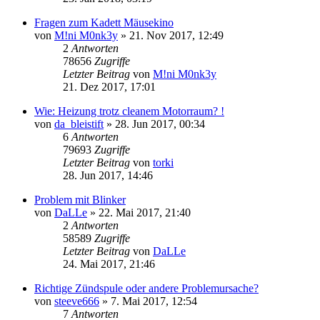
Fragen zum Kadett Mäusekino
von
M!ni M0nk3y
»
21. Nov 2017, 12:49
2
Antworten
78656
Zugriffe
Letzter Beitrag
von
M!ni M0nk3y
21. Dez 2017, 17:01
Wie: Heizung trotz cleanem Motorraum? !
von
da_bleistift
»
28. Jun 2017, 00:34
6
Antworten
79693
Zugriffe
Letzter Beitrag
von
torki
28. Jun 2017, 14:46
Problem mit Blinker
von
DaLLe
»
22. Mai 2017, 21:40
2
Antworten
58589
Zugriffe
Letzter Beitrag
von
DaLLe
24. Mai 2017, 21:46
Richtige Zündspule oder andere Problemursache?
von
steeve666
»
7. Mai 2017, 12:54
7
Antworten