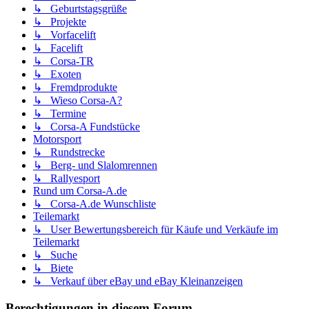
↳ Geburtstagsgrüße
↳ Projekte
↳ Vorfacelift
↳ Facelift
↳ Corsa-TR
↳ Exoten
↳ Fremdprodukte
↳ Wieso Corsa-A?
↳ Termine
↳ Corsa-A Fundstücke
Motorsport
↳ Rundstrecke
↳ Berg- und Slalomrennen
↳ Rallyesport
Rund um Corsa-A.de
↳ Corsa-A.de Wunschliste
Teilemarkt
↳ User Bewertungsbereich für Käufe und Verkäufe im
Teilemarkt
↳ Suche
↳ Biete
↳ Verkauf über eBay und eBay Kleinanzeigen
Berechtigungen in diesem Forum