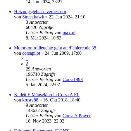
14. Jun 2024, 23:27
Heizungsgebläse verbessern
von
Street hawk
»
22. Jan 2024, 21:10
3
Antworten
60420
Zugriffe
Letzter Beitrag
von
max-nl
8. Mär 2024, 10:53
Motorkontrollleuchte geht an /Fehlercode 35
von
corsapilot
»
24. Jun 2009, 17:00
1
2
29
Antworten
196710
Zugriffe
Letzter Beitrag
von
Corsa1993
5. Jan 2024, 22:07
Kadett E Mäusekino in Corsa A FL
von
krusty88
»
16. Okt 2018, 18:40
9
Antworten
143632
Zugriffe
Letzter Beitrag
von
Corsa A Power
18. Nov 2023, 22:02
Dringend Steuergerät C12NZ