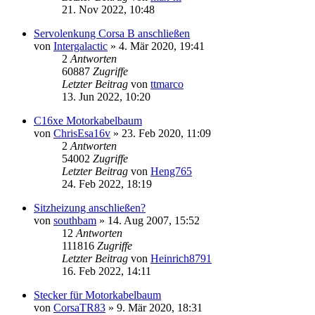
21. Nov 2022, 10:48
Servolenkung Corsa B anschließen
von
Intergalactic
»
4. Mär 2020, 19:41
2
Antworten
60887
Zugriffe
Letzter Beitrag
von
ttmarco
13. Jun 2022, 10:20
C16xe Motorkabelbaum
von
ChrisEsa16v
»
23. Feb 2020, 11:09
2
Antworten
54002
Zugriffe
Letzter Beitrag
von
Heng765
24. Feb 2022, 18:19
Sitzheizung anschließen?
von
southbam
»
14. Aug 2007, 15:52
12
Antworten
111816
Zugriffe
Letzter Beitrag
von
Heinrich8791
16. Feb 2022, 14:11
Stecker für Motorkabelbaum
von
CorsaTR83
»
9. Mär 2020, 18:31