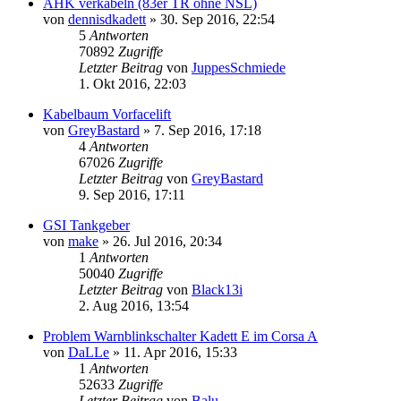
AHK verkabeln (83er TR ohne NSL)
von
dennisdkadett
»
30. Sep 2016, 22:54
5
Antworten
70892
Zugriffe
Letzter Beitrag
von
JuppesSchmiede
1. Okt 2016, 22:03
Kabelbaum Vorfacelift
von
GreyBastard
»
7. Sep 2016, 17:18
4
Antworten
67026
Zugriffe
Letzter Beitrag
von
GreyBastard
9. Sep 2016, 17:11
GSI Tankgeber
von
make
»
26. Jul 2016, 20:34
1
Antworten
50040
Zugriffe
Letzter Beitrag
von
Black13i
2. Aug 2016, 13:54
Problem Warnblinkschalter Kadett E im Corsa A
von
DaLLe
»
11. Apr 2016, 15:33
1
Antworten
52633
Zugriffe
Letzter Beitrag
von
Balu