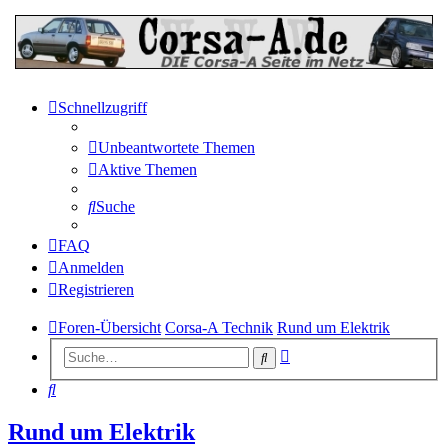
Schnellzugriff
Unbeantwortete Themen
Aktive Themen
Suche
FAQ
Anmelden
Registrieren
Foren-Übersicht
Corsa-A Technik
Rund um Elektrik
Erweiterte
Suche
Suche
Suche
Rund um Elektrik