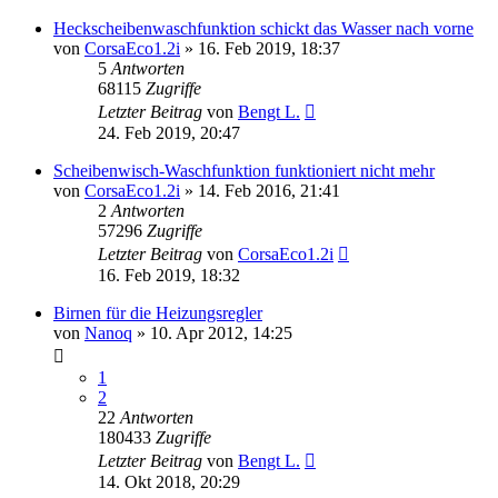
Heckscheibenwaschfunktion schickt das Wasser nach vorne
von
CorsaEco1.2i
»
16. Feb 2019, 18:37
5
Antworten
68115
Zugriffe
Letzter Beitrag
von
Bengt L.
24. Feb 2019, 20:47
Scheibenwisch-Waschfunktion funktioniert nicht mehr
von
CorsaEco1.2i
»
14. Feb 2016, 21:41
2
Antworten
57296
Zugriffe
Letzter Beitrag
von
CorsaEco1.2i
16. Feb 2019, 18:32
Birnen für die Heizungsregler
von
Nanoq
»
10. Apr 2012, 14:25
1
2
22
Antworten
180433
Zugriffe
Letzter Beitrag
von
Bengt L.
14. Okt 2018, 20:29