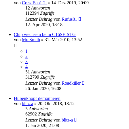
von
CorsaEco1.2i
»
14. Dez 2019, 20:09
12
Antworten
112394
Zugriffe
Letzter Beitrag
von
Rufus81
12. Apr 2020, 18:18
Chip wechseln beim C16SE-STG
von
Mr. Smith
»
31. Mär 2010, 13:52
1
2
3
4
51
Antworten
312799
Zugriffe
Letzter Beitrag
von
Roadkiller
26. Jan 2020, 16:08
Hupenknopf demontieren
von
blitz-a
»
20. Okt 2018, 18:12
5
Antworten
62902
Zugriffe
Letzter Beitrag
von
blitz-a
1. Jan 2020, 21:08