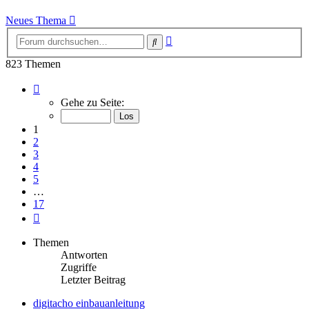
Neues Thema
Erweiterte
Suche
Suche
823 Themen
Seite
1
Gehe zu Seite:
von
17
1
2
3
4
5
…
17
Nächste
Themen
Antworten
Zugriffe
Letzter Beitrag
digitacho einbauanleitung