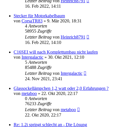
Letzter Beitrag
von
Heinrich8791
16. Feb 2022, 14:11
Stecker für Motorkabelbaum
von
CorsaTR83
»
9. Mär 2020, 18:31
4
Antworten
58955
Zugriffe
Letzter Beitrag
von
Heinrich8791
16. Feb 2022, 14:10
C16SEI will nach Komplettumbau nicht laufen
von
Intergalactic
»
30. Okt 2021, 12:10
5
Antworten
85488
Zugriffe
Letzter Beitrag
von
Intergalactic
24. Nov 2021, 23:41
Glassockellämpchen 1,2 watt oder 2,0 Erfahrungen ?
von
metaboo
»
22. Okt 2020, 22:17
0
Antworten
76233
Zugriffe
Letzter Beitrag
von
metaboo
22. Okt 2020, 22:17
Re: 1.2i springt schlecht an - Die Lösung