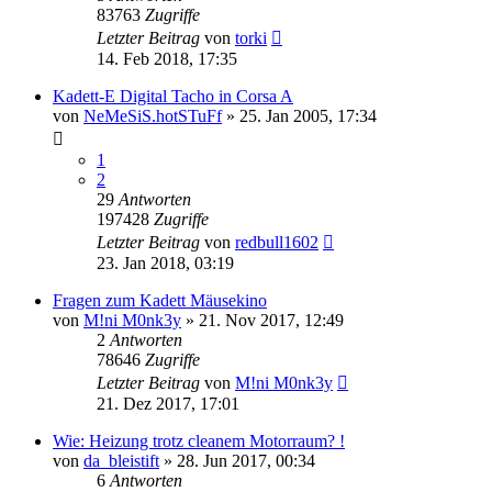
83763
Zugriffe
Letzter Beitrag
von
torki
14. Feb 2018, 17:35
Kadett-E Digital Tacho in Corsa A
von
NeMeSiS.hotSTuFf
»
25. Jan 2005, 17:34
1
2
29
Antworten
197428
Zugriffe
Letzter Beitrag
von
redbull1602
23. Jan 2018, 03:19
Fragen zum Kadett Mäusekino
von
M!ni M0nk3y
»
21. Nov 2017, 12:49
2
Antworten
78646
Zugriffe
Letzter Beitrag
von
M!ni M0nk3y
21. Dez 2017, 17:01
Wie: Heizung trotz cleanem Motorraum? !
von
da_bleistift
»
28. Jun 2017, 00:34
6
Antworten