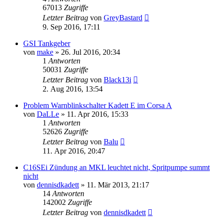
67013
Zugriffe
Letzter Beitrag
von
GreyBastard
9. Sep 2016, 17:11
GSI Tankgeber
von
make
»
26. Jul 2016, 20:34
1
Antworten
50031
Zugriffe
Letzter Beitrag
von
Black13i
2. Aug 2016, 13:54
Problem Warnblinkschalter Kadett E im Corsa A
von
DaLLe
»
11. Apr 2016, 15:33
1
Antworten
52626
Zugriffe
Letzter Beitrag
von
Balu
11. Apr 2016, 20:47
C16SEi Zündung an MKL leuchtet nicht, Spritpumpe summt
nicht
von
dennisdkadett
»
11. Mär 2013, 21:17
14
Antworten
142002
Zugriffe
Letzter Beitrag
von
dennisdkadett