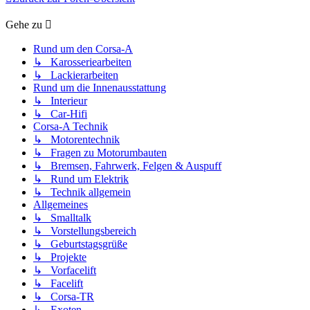
Gehe zu
Rund um den Corsa-A
↳ Karosseriearbeiten
↳ Lackierarbeiten
Rund um die Innenausstattung
↳ Interieur
↳ Car-Hifi
Corsa-A Technik
↳ Motorentechnik
↳ Fragen zu Motorumbauten
↳ Bremsen, Fahrwerk, Felgen & Auspuff
↳ Rund um Elektrik
↳ Technik allgemein
Allgemeines
↳ Smalltalk
↳ Vorstellungsbereich
↳ Geburtstagsgrüße
↳ Projekte
↳ Vorfacelift
↳ Facelift
↳ Corsa-TR
↳ Exoten