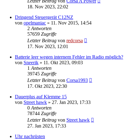
Letzter Beitrag
von
Corsa A Power
18. Nov 2023, 22:02
Dringend Steuergerät C12NZ
von
opelmaniac
»
11. Nov 2015, 14:54
2
Antworten
57659
Zugriffe
Letzter Beitrag
von
redcorsa
17. Nov 2023, 12:01
Batterie leer wegen internem Fehler im Radio möglich?
von
Sneerik
»
11. Okt 2023, 09:03
1
Antworten
39745
Zugriffe
Letzter Beitrag
von
Corsa1993
17. Okt 2023, 22:30
Dauerplus auf Klemme 15
von
Street hawk
»
27. Jan 2023, 17:33
0
Antworten
78744
Zugriffe
Letzter Beitrag
von
Street hawk
27. Jan 2023, 17:33
Uhr nachrüsten