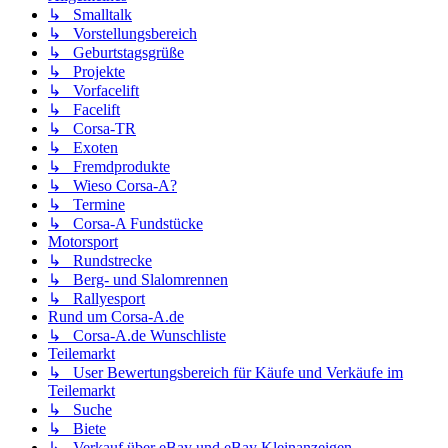
↳ Smalltalk
↳ Vorstellungsbereich
↳ Geburtstagsgrüße
↳ Projekte
↳ Vorfacelift
↳ Facelift
↳ Corsa-TR
↳ Exoten
↳ Fremdprodukte
↳ Wieso Corsa-A?
↳ Termine
↳ Corsa-A Fundstücke
Motorsport
↳ Rundstrecke
↳ Berg- und Slalomrennen
↳ Rallyesport
Rund um Corsa-A.de
↳ Corsa-A.de Wunschliste
Teilemarkt
↳ User Bewertungsbereich für Käufe und Verkäufe im
Teilemarkt
↳ Suche
↳ Biete
↳ Verkauf über eBay und eBay Kleinanzeigen