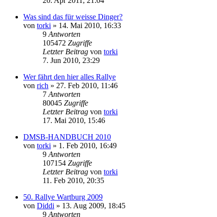
20. Apr 2011, 21:04
Was sind das für weisse Dinger?
von
torki
»
14. Mai 2010, 16:33
9
Antworten
105472
Zugriffe
Letzter Beitrag
von
torki
7. Jun 2010, 23:29
Wer fährt den hier alles Rallye
von
rich
»
27. Feb 2010, 11:46
7
Antworten
80045
Zugriffe
Letzter Beitrag
von
torki
17. Mai 2010, 15:46
DMSB-HANDBUCH 2010
von
torki
»
1. Feb 2010, 16:49
9
Antworten
107154
Zugriffe
Letzter Beitrag
von
torki
11. Feb 2010, 20:35
50. Rallye Wartburg 2009
von
Diddi
»
13. Aug 2009, 18:45
9
Antworten