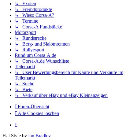
↳ Exoten
↳ Fremdprodukte
↳ Wieso Corsa-A?
↳ Termine
↳ Corsa-A Fundstücke
Motorsport
↳ Rundstrecke
↳ Berg- und Slalomrennen
↳ Rallyesport
Rund um Corsa-A.de
↳ Corsa-A.de Wunschliste
Teilemarkt
↳ User Bewertungsbereich für Käufe und Verkäufe im
Teilemarkt
↳ Suche
↳ Biete
↳ Verkauf über eBay und eBay Kleinanzeigen
Foren-Übersicht
Alle Cookies löschen
Flat Style by
Ian Bradley