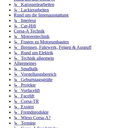
↳ Karosseriearbeiten
↳ Lackierarbeiten
Rund um die Innenausstattung
↳ Interieur
↳ Car-Hifi
Corsa-A Technik
↳ Motorentechnik
↳ Fragen zu Motorumbauten
↳ Bremsen, Fahrwerk, Felgen & Auspuff
↳ Rund um Elektrik
↳ Technik allgemein
Allgemeines
↳ Smalltalk
↳ Vorstellungsbereich
↳ Geburtstagsgrüße
↳ Projekte
↳ Vorfacelift
↳ Facelift
↳ Corsa-TR
↳ Exoten
↳ Fremdprodukte
↳ Wieso Corsa-A?
↳ Termine