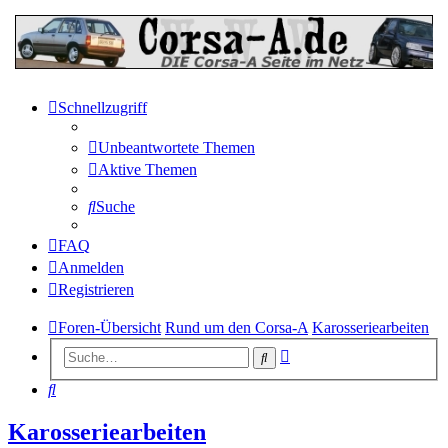
Schnellzugriff
Unbeantwortete Themen
Aktive Themen
Suche
FAQ
Anmelden
Registrieren
Foren-Übersicht
Rund um den Corsa-A
Karosseriearbeiten
Erweiterte
Suche
Suche
Suche
Karosseriearbeiten