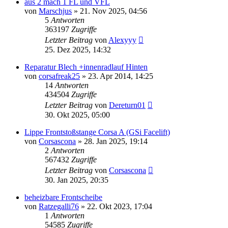
aus 2 mach 1 FL und VFL
von
Marschjus
»
21. Nov 2025, 04:56
5
Antworten
363197
Zugriffe
Letzter Beitrag
von
Alexyyy
25. Dez 2025, 14:32
Reparatur Blech +innenradlauf Hinten
von
corsafreak25
»
23. Apr 2014, 14:25
14
Antworten
434504
Zugriffe
Letzter Beitrag
von
Dereturn01
30. Okt 2025, 05:00
Lippe Frontstoßstange Corsa A (GSi Facelift)
von
Corsascona
»
28. Jan 2025, 19:14
2
Antworten
567432
Zugriffe
Letzter Beitrag
von
Corsascona
30. Jan 2025, 20:35
beheizbare Frontscheibe
von
Ratzegalli76
»
22. Okt 2023, 17:04
1
Antworten
54585
Zugriffe