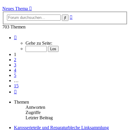
Neues Thema
Erweiterte
Suche
Suche
703 Themen
Seite
1
Gehe zu Seite:
von
15
1
2
3
4
5
…
15
Nächste
Themen
Antworten
Zugriffe
Letzter Beitrag
Karosserieteile und Reparaturbleche Linksammlung