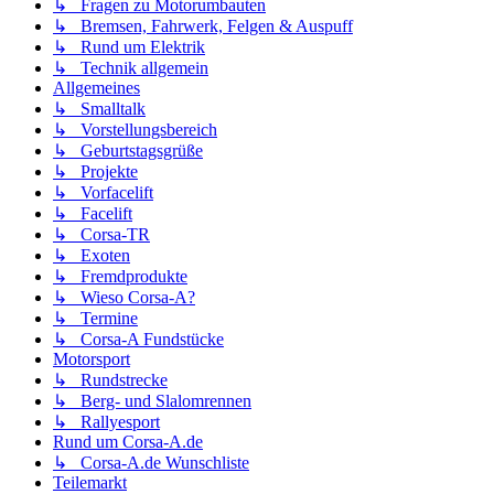
↳ Fragen zu Motorumbauten
↳ Bremsen, Fahrwerk, Felgen & Auspuff
↳ Rund um Elektrik
↳ Technik allgemein
Allgemeines
↳ Smalltalk
↳ Vorstellungsbereich
↳ Geburtstagsgrüße
↳ Projekte
↳ Vorfacelift
↳ Facelift
↳ Corsa-TR
↳ Exoten
↳ Fremdprodukte
↳ Wieso Corsa-A?
↳ Termine
↳ Corsa-A Fundstücke
Motorsport
↳ Rundstrecke
↳ Berg- und Slalomrennen
↳ Rallyesport
Rund um Corsa-A.de
↳ Corsa-A.de Wunschliste
Teilemarkt