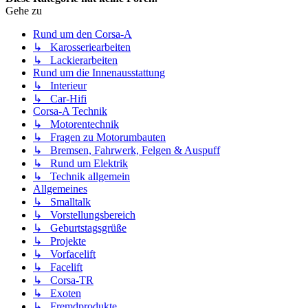
Gehe zu
Rund um den Corsa-A
↳ Karosseriearbeiten
↳ Lackierarbeiten
Rund um die Innenausstattung
↳ Interieur
↳ Car-Hifi
Corsa-A Technik
↳ Motorentechnik
↳ Fragen zu Motorumbauten
↳ Bremsen, Fahrwerk, Felgen & Auspuff
↳ Rund um Elektrik
↳ Technik allgemein
Allgemeines
↳ Smalltalk
↳ Vorstellungsbereich
↳ Geburtstagsgrüße
↳ Projekte
↳ Vorfacelift
↳ Facelift
↳ Corsa-TR
↳ Exoten
↳ Fremdprodukte