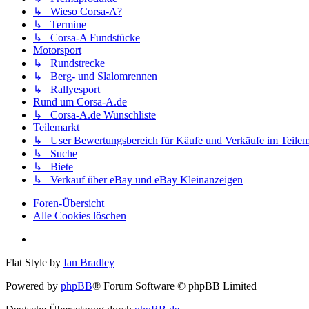
↳ Wieso Corsa-A?
↳ Termine
↳ Corsa-A Fundstücke
Motorsport
↳ Rundstrecke
↳ Berg- und Slalomrennen
↳ Rallyesport
Rund um Corsa-A.de
↳ Corsa-A.de Wunschliste
Teilemarkt
↳ User Bewertungsbereich für Käufe und Verkäufe im Teilem
↳ Suche
↳ Biete
↳ Verkauf über eBay und eBay Kleinanzeigen
Foren-Übersicht
Alle Cookies löschen
Flat Style by
Ian Bradley
Powered by
phpBB
® Forum Software © phpBB Limited