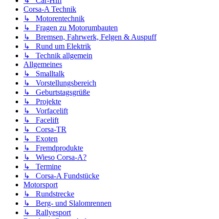
↳ Car-Hifi
Corsa-A Technik
↳ Motorentechnik
↳ Fragen zu Motorumbauten
↳ Bremsen, Fahrwerk, Felgen & Auspuff
↳ Rund um Elektrik
↳ Technik allgemein
Allgemeines
↳ Smalltalk
↳ Vorstellungsbereich
↳ Geburtstagsgrüße
↳ Projekte
↳ Vorfacelift
↳ Facelift
↳ Corsa-TR
↳ Exoten
↳ Fremdprodukte
↳ Wieso Corsa-A?
↳ Termine
↳ Corsa-A Fundstücke
Motorsport
↳ Rundstrecke
↳ Berg- und Slalomrennen
↳ Rallyesport