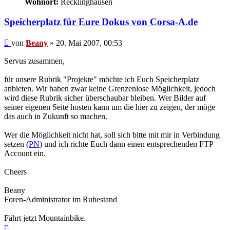
Wohnort:
Recklinghausen
Speicherplatz für Eure Dokus von Corsa-A.de
Beitrag
von
Beany
»
20. Mai 2007, 00:53
Servus zusammen,
für unsere Rubrik "Projekte" möchte ich Euch Speicherplatz
anbieten. Wir haben zwar keine Grenzenlose Möglichkeit, jedoch
wird diese Rubrik sicher überschaubar bleiben. Wer Bilder auf
seiner eigenen Seite hosten kann um die hier zu zeigen, der möge
das auch in Zukunft so machen.
Wer die Möglichkeit nicht hat, soll sich bitte mit mir in Verbindung
setzen (
PN
) und ich richte Euch dann einen entsprechenden FTP
Account ein.
Cheers
Beany
Foren-Administrator im Ruhestand
Fährt jetzt Mountainbike.
Nach