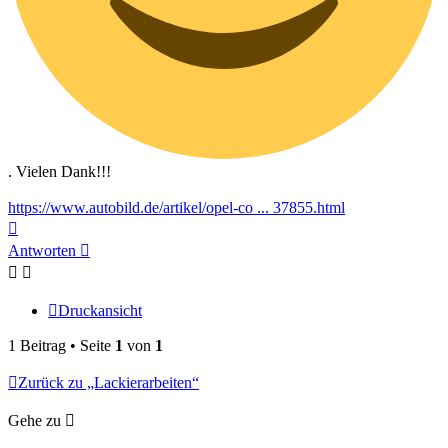
. Vielen Dank!!!
https://www.autobild.de/artikel/opel-co ... 37855.html
Nach
oben
Antworten
Druckansicht
1 Beitrag • Seite
1
von
1
Zurück zu „Lackierarbeiten“
Gehe zu