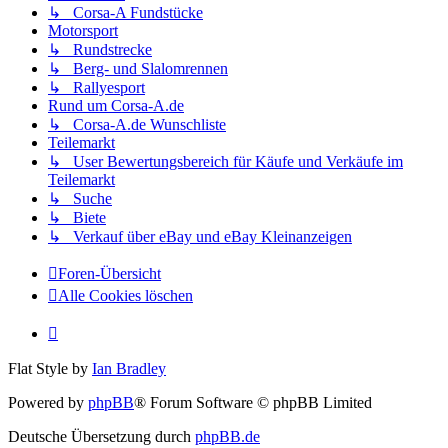
↳ Corsa-A Fundstücke
Motorsport
↳ Rundstrecke
↳ Berg- und Slalomrennen
↳ Rallyesport
Rund um Corsa-A.de
↳ Corsa-A.de Wunschliste
Teilemarkt
↳ User Bewertungsbereich für Käufe und Verkäufe im
Teilemarkt
↳ Suche
↳ Biete
↳ Verkauf über eBay und eBay Kleinanzeigen
Foren-Übersicht
Alle Cookies löschen
Flat Style by
Ian Bradley
Powered by
phpBB
® Forum Software © phpBB Limited
Deutsche Übersetzung durch
phpBB.de