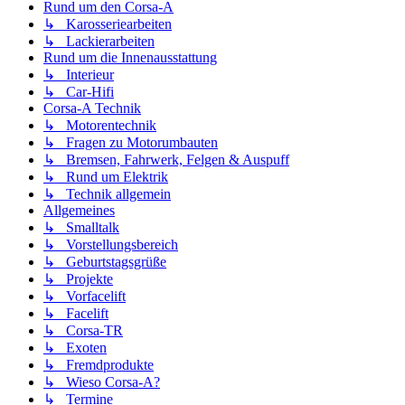
Rund um den Corsa-A
↳ Karosseriearbeiten
↳ Lackierarbeiten
Rund um die Innenausstattung
↳ Interieur
↳ Car-Hifi
Corsa-A Technik
↳ Motorentechnik
↳ Fragen zu Motorumbauten
↳ Bremsen, Fahrwerk, Felgen & Auspuff
↳ Rund um Elektrik
↳ Technik allgemein
Allgemeines
↳ Smalltalk
↳ Vorstellungsbereich
↳ Geburtstagsgrüße
↳ Projekte
↳ Vorfacelift
↳ Facelift
↳ Corsa-TR
↳ Exoten
↳ Fremdprodukte
↳ Wieso Corsa-A?
↳ Termine