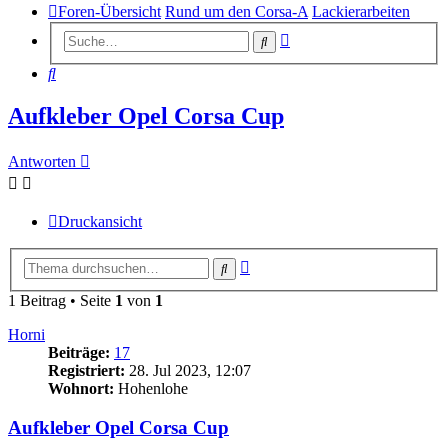
Foren-Übersicht
Rund um den Corsa-A
Lackierarbeiten
Erweiterte
Suche
Suche
Suche
Aufkleber Opel Corsa Cup
Antworten
Druckansicht
Erweiterte
Suche
Suche
1 Beitrag • Seite
1
von
1
Horni
Beiträge:
17
Registriert:
28. Jul 2023, 12:07
Wohnort:
Hohenlohe
Aufkleber Opel Corsa Cup