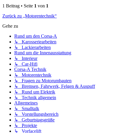
1 Beitrag • Seite
1
von
1
Zurück zu „Motorentechnik“
Gehe zu
Rund um den Corsa-A
↳ Karosseriearbeiten
↳ Lackierarbeiten
Rund um die Innenausstattung
↳ Interieur
↳ Car-Hifi
Corsa-A Technik
↳ Motorentechnik
↳ Fragen zu Motorumbauten
↳ Bremsen, Fahrwerk, Felgen & Auspuff
↳ Rund um Elektrik
↳ Technik allgemein
Allgemeines
↳ Smalltalk
↳ Vorstellungsbereich
↳ Geburtstagsgrüße
↳ Projekte
↳ Vorfacelift