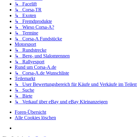
↳ Facelift
↳ Corsa-TR
↳ Exoten
↳ Fremdprodukte
↳ Wieso Corsa-A?
↳ Termine
↳ Corsa-A Fundstücke
Motorsport
↳ Rundstrecke
↳ Berg- und Slalomrennen
↳ Rallyesport
Rund um Corsa-A.de
↳ Corsa-A.de Wunschliste
Teilemarkt
↳ User Bewertungsbereich für Käufe und Verkäufe im Teilem
↳ Suche
↳ Biete
↳ Verkauf über eBay und eBay Kleinanzeigen
Foren-Übersicht
Alle Cookies löschen